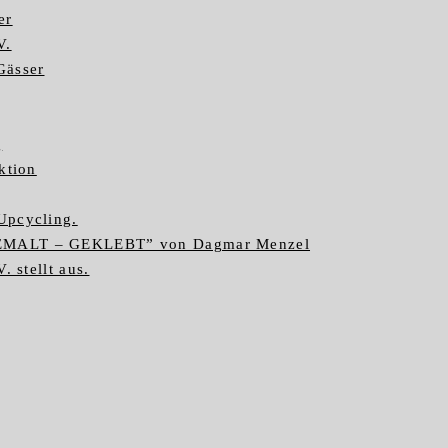
er
V.
Gässer
g
ktion
Upcycling.
GEMALT – GEKLEBT” von Dagmar Menzel
. stellt aus.