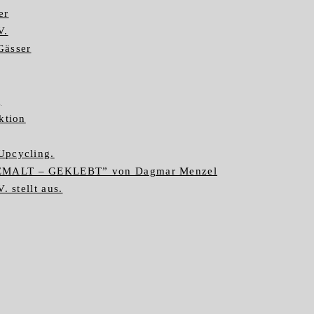
er
V.
Gässer
g
ktion
Upcycling.
GEMALT – GEKLEBT” von Dagmar Menzel
. stellt aus.