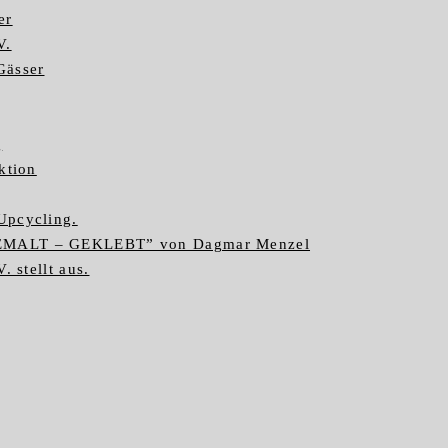
er
V.
Gässer
g
ktion
Upcycling.
GEMALT – GEKLEBT” von Dagmar Menzel
. stellt aus.